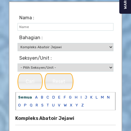
WARGA
Nama :
Bahagian :
Seksyen/Unit :
Cari
Reset
Semua
A
B
C
D
E
F
G
H
I
J
K
L
M
N
O
P
Q
R
S
T
U
V
W
X
Y
Z
Kompleks Abatoir Jejawi