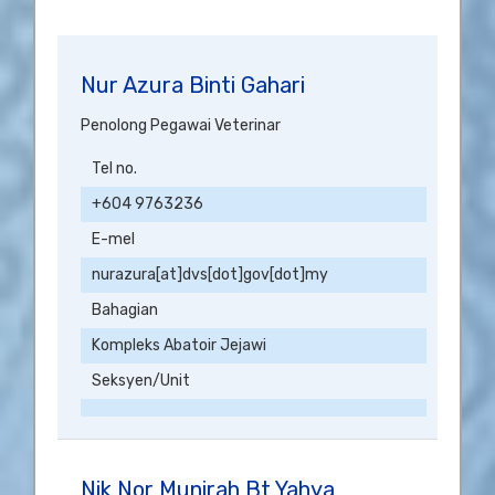
Nur Azura Binti Gahari
Penolong Pegawai Veterinar
Tel no.
+604 9763236
E-mel
nurazura[at]dvs[dot]gov[dot]my
Bahagian
Kompleks Abatoir Jejawi
Seksyen/Unit
Nik Nor Munirah Bt Yahya