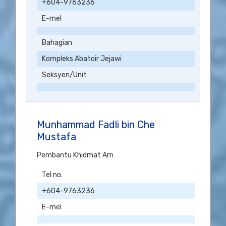
+604-9763236
E-mel
Bahagian
Kompleks Abatoir Jejawi
Seksyen/Unit
Munhammad Fadli bin Che
Mustafa
Pembantu Khidmat Am
Tel no.
+604-9763236
E-mel