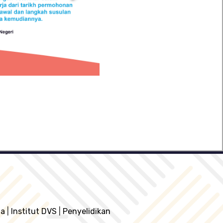
ia
|
Institut DVS
|
Penyelidikan