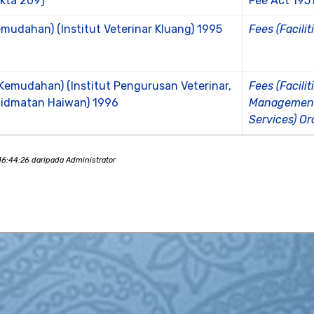
Akta 209]
Fee Act 195
emudahan) (Institut Veterinar Kluang) 1995
Fees (Facilit
(Kemudahan) (Institut Pengurusan Veterinar,
Fees (Facilit
hidmatan Haiwan) 1996
Management,
Services) Or
6:44:26 daripada Administrator