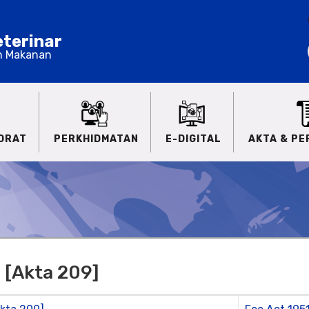
terinar
n Makanan
ORAT
PERKHIDMATAN
E-DIGITAL
AKTA & P
1 [Akta 209]