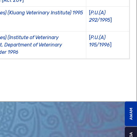
1 [Act 209]
ies) (Kluang Veterinary Institute) 1995
[
P.U.(A)
292/1995
]
ies) (Institute of Veterinary
[
P.U.(A)
 Department of Veterinary
195/1996
]
der 1996
AWAM