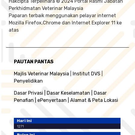
Hakcipta Terpelihara © 2024 Portal Rasmi Jabatan
Perkhidmatan Veterinar Malaysia
Paparan terbaik menggunakan pelayar internet
Mozilla Firefox,Chrome dan Internet Explorer 11 ke
atas
PAUTAN PANTAS
Majlis Veterinar Malaysia
|
Institut DVS
|
Penyelidikan
Dasar Privasi
|
Dasar Keselamatan
|
Dasar
Penafian
|
ePenyertaan
|
Alamat & Peta Lokasi
Hari Ini
1271
Bulan Ini