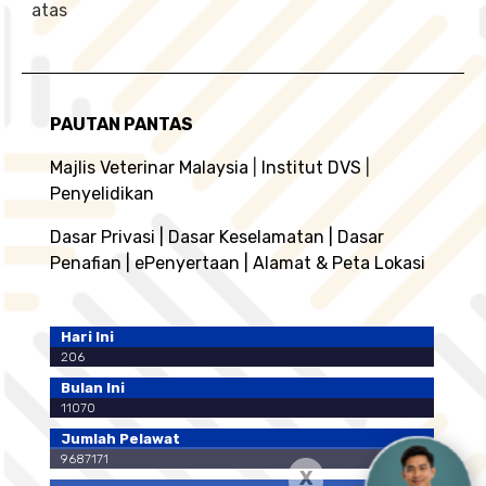
atas
PAUTAN PANTAS
Majlis Veterinar Malaysia
|
Institut DVS
|
Penyelidikan
Dasar Privasi
|
Dasar Keselamatan
|
Dasar
Penafian
|
ePenyertaan
|
Alamat & Peta Lokasi
Hari Ini
206
Bulan Ini
11070
Jumlah Pelawat
9687171
X