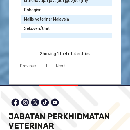
sitiruhayu[at]dvs[dot]gov[dot]my
Bahagian
Majlis Veterinar Malaysia
Seksyen/Unit
Showing 1 to 4 of 4 entries
Previous
1
Next
JABATAN PERKHIDMATAN
VETERINAR