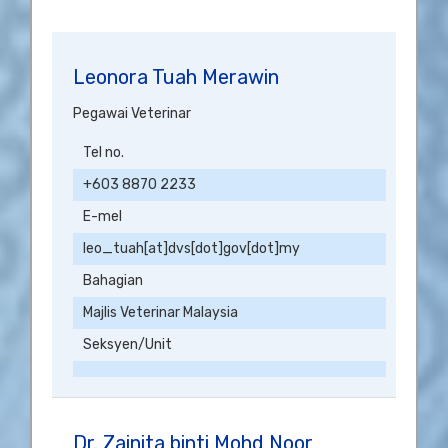
Leonora Tuah Merawin
Pegawai Veterinar
Tel no.
+603 8870 2233
E-mel
leo_tuah[at]dvs[dot]gov[dot]my
Bahagian
Majlis Veterinar Malaysia
Seksyen/Unit
Dr. Zainita binti Mohd Noor