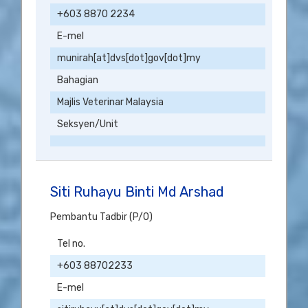
+603 8870 2234
E-mel
munirah[at]dvs[dot]gov[dot]my
Bahagian
Majlis Veterinar Malaysia
Seksyen/Unit
Siti Ruhayu Binti Md Arshad
Pembantu Tadbir (P/O)
Tel no.
+603 88702233
E-mel