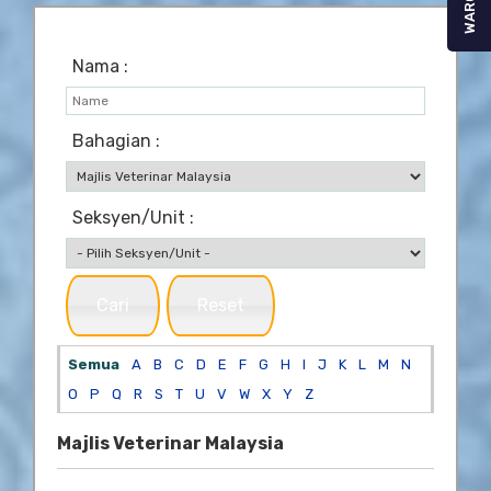
WARGA
Nama :
Bahagian :
Seksyen/Unit :
Cari
Reset
Semua
A
B
C
D
E
F
G
H
I
J
K
L
M
N
O
P
Q
R
S
T
U
V
W
X
Y
Z
Majlis Veterinar Malaysia