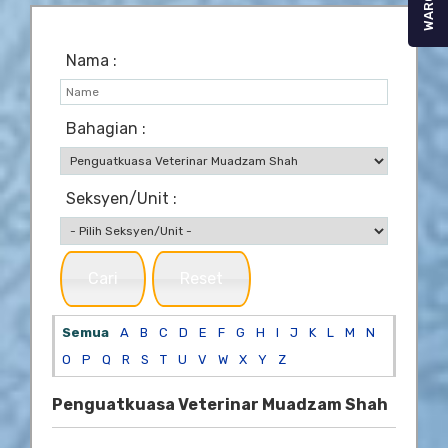
WARGA
Nama :
Bahagian :
Seksyen/Unit :
Cari
Reset
Semua
A
B
C
D
E
F
G
H
I
J
K
L
M
N
O
P
Q
R
S
T
U
V
W
X
Y
Z
Penguatkuasa Veterinar Muadzam Shah