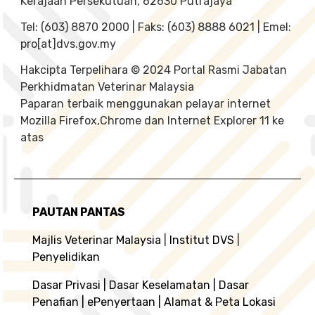
Kerajaan Persekutuan, 62630 Putrajaya
Tel: (603) 8870 2000 | Faks: (603) 8888 6021 | Emel:
pro[at]dvs.gov.my
Hakcipta Terpelihara © 2024 Portal Rasmi Jabatan
Perkhidmatan Veterinar Malaysia
Paparan terbaik menggunakan pelayar internet
Mozilla Firefox,Chrome dan Internet Explorer 11 ke
atas
PAUTAN PANTAS
Majlis Veterinar Malaysia
|
Institut DVS
|
Penyelidikan
Dasar Privasi
|
Dasar Keselamatan
|
Dasar
Penafian
|
ePenyertaan
|
Alamat & Peta Lokasi