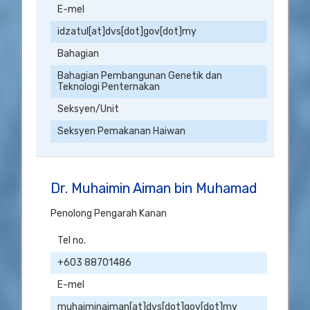
E-mel
idzatul[at]dvs[dot]gov[dot]my
Bahagian
Bahagian Pembangunan Genetik dan
Teknologi Penternakan
Seksyen/Unit
Seksyen Pemakanan Haiwan
Dr. Muhaimin Aiman bin Muhamad
Penolong Pengarah Kanan
Tel no.
+603 88701486
E-mel
muhaiminaiman[at]dvs[dot]gov[dot]my