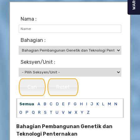
WARGA
Nama :
Bahagian :
Seksyen/Unit :
Cari
Reset
Semua
A
B
C
D
E
F
G
H
I
J
K
L
M
N
O
P
Q
R
S
T
U
V
W
X
Y
Z
Bahagian Pembangunan Genetik dan
Teknologi Penternakan