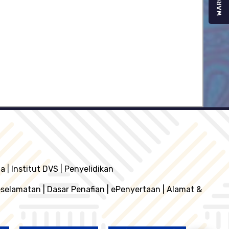
WARGA
ia
|
Institut DVS
|
Penyelidikan
eselamatan
|
Dasar Penafian
|
ePenyertaan
|
Alamat &