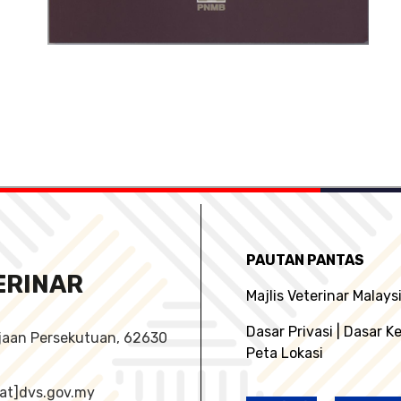
PAUTAN PANTAS
ERINAR
Majlis Veterinar Malays
Dasar Privasi
|
Dasar K
ajaan Persekutuan, 62630
Peta Lokasi
o[at]dvs.gov.my