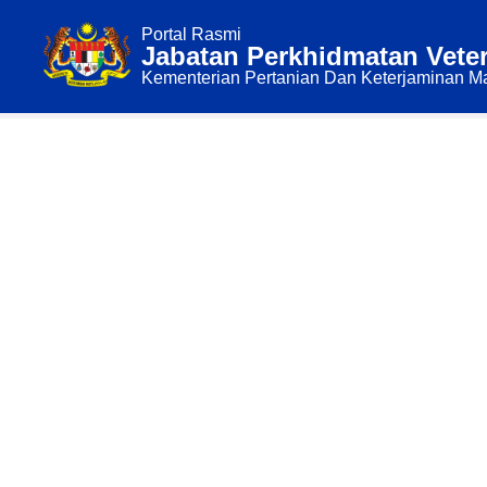
Portal Rasmi
Jabatan Perkhidmatan Ve
Kementerian Pertanian Dan Keterjaminan
LAMAN UTAMA
INFO KORP
Laman Utama
Telur Bernas
Telur Bernas
Semua Negara
United Kingdom