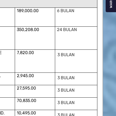
WARGA
189,000.00
6 BULAN
350,208.00
24 BULAN
E
7,820.00
3 BULAN
.
2,945.00
3 BULAN
27,595.00
3 BULAN
70,835.00
3 BULAN
HD.
10,495.00
3 BULAN