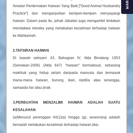
WARGA
Amalan Penternakan Haiwan Yang Baik ["Good Animal Husbandry
Practice"] dan menganjurkan kempen-kempen menyayangi
haiwan. Dalam pada itu, pihak Jabatan juga mengambil tindakan
mendakwa mereka yang melakukan kezaliman terhadap haiwan
ke Mahkamah.
2.TAFSIRAN HAIWAN
Di bawah seksyen 43, Bahagian IV, Akta Binatang 1953
(Semakan-2006) (Akta 647) "haiwan" bermaksud, sebarang
makhluk yang hidup selain daripada manusia dan termasuk
mana-mana haiwan, burung, ikan, reptilia atau serangga,
samaada liar atau jinak.
3.PERBUATAN MENZALIMI HAIWAN ADALAH SUATU
KESALAHAN
(a)Menurut perenggan 44(1)(a) hingga (g), seseorang adalah
bersalah melakukan kezaliman terhadap haiwan jika-