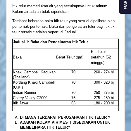
WARGA
Itik telur memerlukan air yang secukupnya untuk minum.
Kolam air adalah tidak diperlukan.
Terdapat beberapa baka itik telur yang sesuai dipelihara oleh
penternak-penternak. Baka dan pengeluaran telur bagi itikitik
telur tersebut adalah seperti di Jadual 1.
Jadual 1: Baka dan Pengeluaran Itik Telur
Bil. Telur
Baka
Berat Telur (gm)
setahun (52
minggu)
Khaki Campbell Kacukan
70
260 - 274 biji
(Thailand)
Kortlang Khaki Campbell
70
300 - 320 biji
(U.K.)
Indian Runner
70
250 - 275 biji
Cherry Valley C2000
75
275 - 280 biji
Itik Jawa
65
180 - 200 biji
DI MANA TERDAPAT PERUSAHAAN ITIK TELUR ?
ADAKAH KOLAM AIR MESTI DISEDIAKAN UNTUK
MEMELIHARA ITIK TELUR?