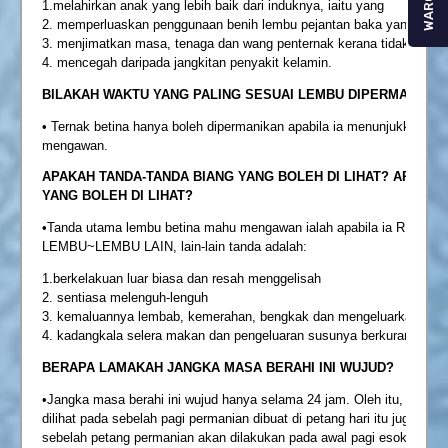
WARGA
1.melahirkan anak yang lebih baik dari induknya, iaitu yang
2. memperluaskan penggunaan benih lembu pejantan baka yang bermut
3. menjimatkan masa, tenaga dan wang penternak kerana tidak perlu
4. mencegah daripada jangkitan penyakit kelamin.
BILAKAH WAKTU YANG PALING SESUAI LEMBU DIPERMANIKA
• Ternak betina hanya boleh dipermanikan apabila ia menunjukkan t
mengawan.
APAKAH TANDA-TANDA BIANG YANG BOLEH DI LIHAT?
APAKAH
YANG BOLEH DI LIHAT?
•Tanda utama lembu betina mahu mengawan ialah apabila ia RELA 
LEMBU~LEMBU LAIN, lain-lain tanda adalah:
1.berkelakuan luar biasa dan resah menggelisah
2. sentiasa melenguh-lenguh
3. kemaluannya lembab, kemerahan, bengkak dan mengeluarkan lendi
4. kadangkala selera makan dan pengeluaran susunya berkurangan.
BERAPA LAMAKAH JANGKA MASA BERAHI INI WUJUD?
•Jangka masa berahi ini wujud hanya selama 24 jam. Oleh itu, sebaga
dilihat pada sebelah pagi permanian dibuat di petang hari itu juga dan j
sebelah petang permanian akan dilakukan pada awal pagi esoknya.