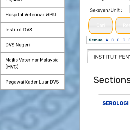
Seksyen/Unit :
Hospital Veterinar WPKL
Cari
Re
Institut DVS
Semua
A
B
C
D
DVS Negeri
INSTITUT PEN
Majlis Veterinar Malaysia
(MVC)
Section
Pegawai Kader Luar DVS
SEROLOGI 