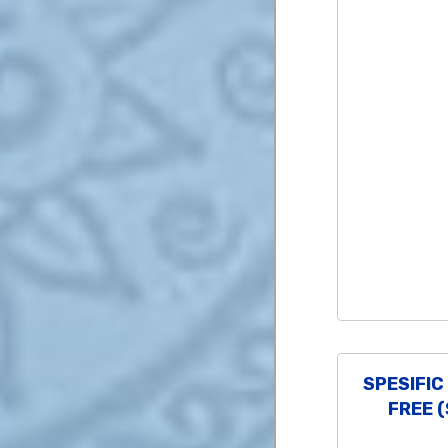
SPESIFI
FREE (