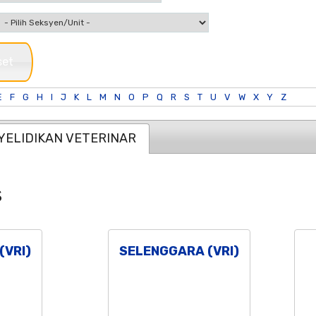
set
E
F
G
H
I
J
K
L
M
N
O
P
Q
R
S
T
U
V
W
X
Y
Z
YELIDIKAN VETERINAR
s
(VRI)
SELENGGARA (VRI)