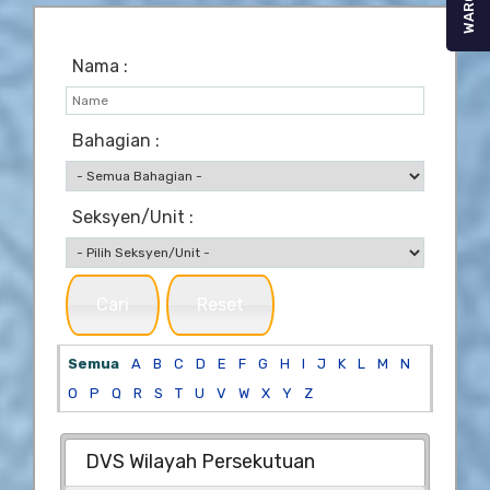
WARGA
Nama :
Bahagian :
Seksyen/Unit :
Cari
Reset
Semua
A
B
C
D
E
F
G
H
I
J
K
L
M
N
O
P
Q
R
S
T
U
V
W
X
Y
Z
DVS Wilayah Persekutuan