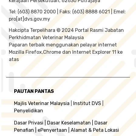
Kerajaan Persekutuan, 62630 Putrajaya
Tel: (603) 8870 2000 | Faks: (603) 8888 6021 | Emel:
pro[at]dvs.gov.my
Hakcipta Terpelihara © 2024 Portal Rasmi Jabatan
Perkhidmatan Veterinar Malaysia
Paparan terbaik menggunakan pelayar internet
Mozilla Firefox,Chrome dan Internet Explorer 11 ke
atas
PAUTAN PANTAS
Majlis Veterinar Malaysia
|
Institut DVS
|
Penyelidikan
Dasar Privasi
|
Dasar Keselamatan
|
Dasar
Penafian
|
ePenyertaan
|
Alamat & Peta Lokasi