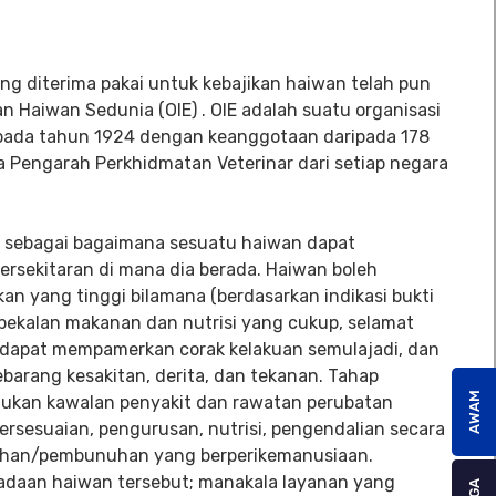
ng diterima pakai untuk kebajikan haiwan telah pun
n Haiwan Sedunia (OIE) . OIE adalah suatu organisasi
 pada tahun 1924 dengan keanggotaan daripada 178
a Pengarah Perkhidmatan Veterinar dari setiap negara
n sebagai bagaimana sesuatu haiwan dapat
rsekitaran di mana dia berada. Haiwan boleh
an yang tinggi bilamana (berdasarkan indikasi bukti
at bekalan makanan dan nutrisi yang cukup, selamat
 dapat mempamerkan corak kelakuan semulajadi, dan
arang kesakitan, derita, dan tekanan. Tahap
AWAM
lukan kawalan penyakit dan rawatan perubatan
ersesuaian, pengurusan, nutrisi, pengendalian secara
ihan/pembunuhan yang berperikemanusiaan.
adaan haiwan tersebut; manakala layanan yang