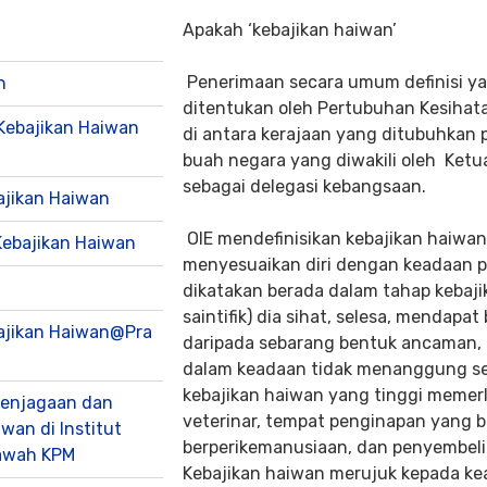
Apakah ‘kebajikan haiwan’
Penerimaan secara umum definisi ya
n
ditentukan oleh Pertubuhan Kesihata
 Kebajikan Haiwan
di antara kerajaan yang ditubuhkan
buah negara yang diwakili oleh Ketu
sebagai delegasi kebangsaan.
ajikan Haiwan
OIE mendefinisikan kebajikan haiwa
ebajikan Haiwan
menyesuaikan diri dengan keadaan pe
dikatakan berada dalam tahap kebajik
saintifik) dia sihat, selesa, mendap
ajikan Haiwan@Pra
daripada sebarang bentuk ancaman,
dalam keadaan tidak menanggung seb
kebajikan haiwan yang tinggi memer
Penjagaan dan
veterinar, tempat penginapan yang b
an di Institut
berperikemanusiaan, dan penyembel
Bawah KPM
Kebajikan haiwan merujuk kepada ke