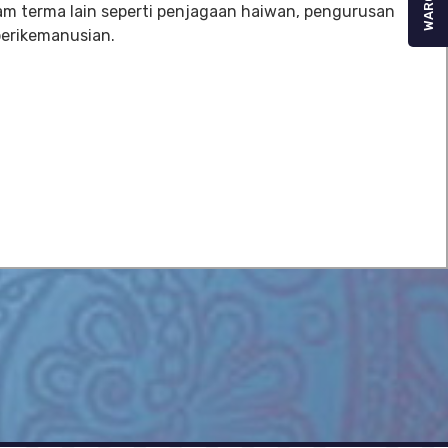
WARGA
am terma lain seperti penjagaan haiwan, pengurusan
perikemanusian.