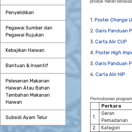
produk hiliran beras
Penyelidikan
1.
Poster
Change U
Pegawai Sumber dan
2.
Garis Panduan 
Pegawai Rujukan
3.
Carta Alir CUP
Kebajikan Haiwan
4.
Poster
High Impa
5.
Garis Panduan P
Bantuan & Insentif
6.
Carta Alir HIP
Pelesenan Makanan
Haiwan Atau Bahan
Tambahan Makanan
Permohonan program i
Haiwan
Perkara
Geran
1.
Subsidi Ayam Telur
Pemadanan
2.
Kategori