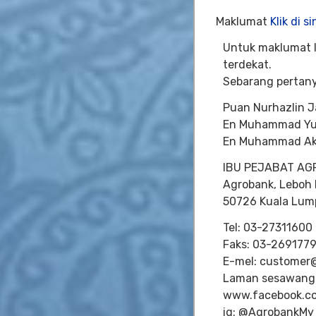
Maklumat
Klik di si
Untuk maklumat l
terdekat.
Sebarang pertany
Puan Nurhazlin J
En Muhammad Yus
En Muhammad Akm
IBU PEJABAT A
Agrobank, Leboh 
50726 Kuala Lum
Tel: 03-27311600
Faks: 03-269177
E-mel: customer
Laman sesawang:
www.facebook.c
ig: @AgrobankMy