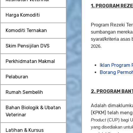
1. PROGRAM REZ
Harga Komoditi
Program Rezeki Ter
Komoditi Ternakan
sumbangan mereka 
syarat/kriteria asa
Skim Pensijilan DVS
2026.
Perkhidmatan Makmal
Iklan Program
Borang Permoh
Pelaburan
2. PROGRAM BAN
Rumah Sembelih
Adalah dimaklumka
Bahan Biologik & Ubatan
(KPKM) telah men
Veterinar
Product
(CUP) bagi U
yang disediakan untu
Latihan & Kursus