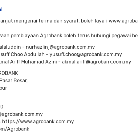
ni
anjut mengenai terma dan syarat, boleh layari www.agro
aan pembiayaan Agrobank boleh terus hubungi pegawai ber
alaluddin - nurhazlinj@agrobank.com.my
uff Choo Abdullah - yusuff.choo@agrobank.com.my
al Ariff Muhamad Azmi - akmal.ariff@agrobank.com.my
GROBANK
Pasar Besar,
pur
90
@agrobank.com.my
 https://www.agrobank.com.my
om/Agrobank