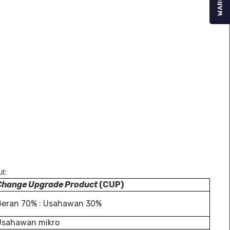
WARGA
t:
Change Upgrade Product
(CUP)
Geran 70% : Usahawan 30%
Usahawan mikro