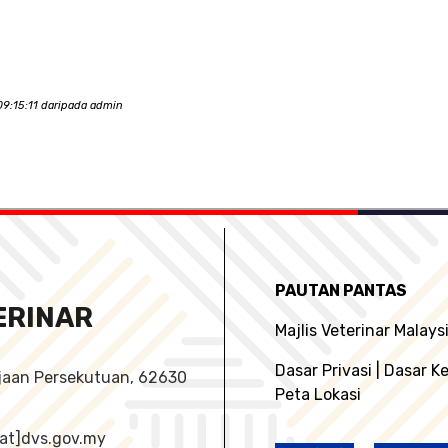
9:15:11 daripada admin
PAUTAN PANTAS
ERINAR
Majlis Veterinar Malays
Dasar Privasi
|
Dasar K
ajaan Persekutuan, 62630
Peta Lokasi
o[at]dvs.gov.my