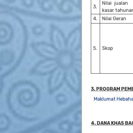
Nilai jualan
3.
kasar tahuna
4.
Nilai Geran
5.
Skop
3. PROGRAM
PEM
Maklumat Hebah
4. DANA KHAS B