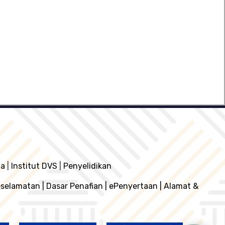
ia
|
Institut DVS
|
Penyelidikan
eselamatan
|
Dasar Penafian
|
ePenyertaan
|
Alamat &