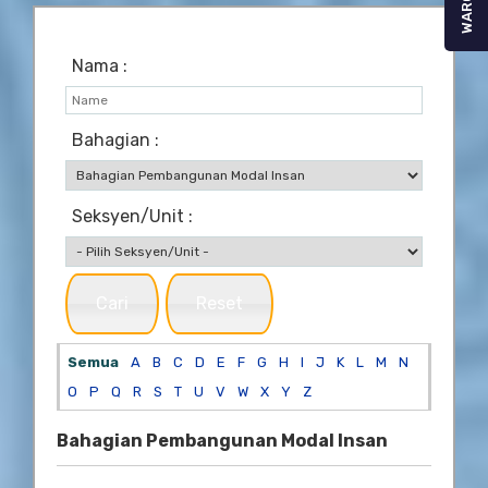
WARGA
Nama :
Bahagian :
Seksyen/Unit :
Cari
Reset
Semua
A
B
C
D
E
F
G
H
I
J
K
L
M
N
O
P
Q
R
S
T
U
V
W
X
Y
Z
Bahagian Pembangunan Modal Insan