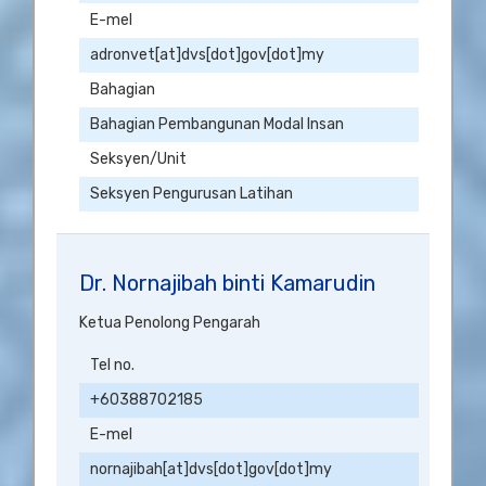
E-mel
adronvet[at]dvs[dot]gov[dot]my
Bahagian
Bahagian Pembangunan Modal Insan
Seksyen/Unit
Seksyen Pengurusan Latihan
Dr. Nornajibah binti Kamarudin
Ketua Penolong Pengarah
Tel no.
+60388702185
E-mel
nornajibah[at]dvs[dot]gov[dot]my