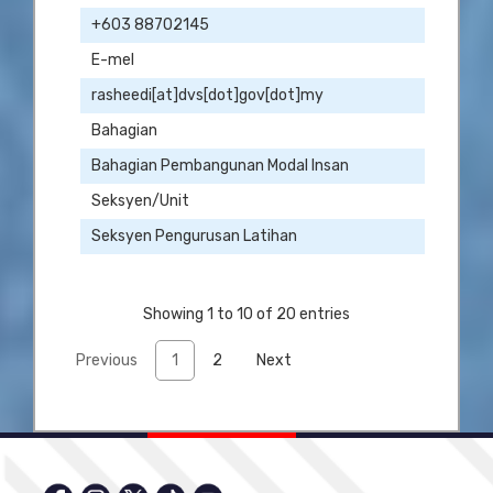
+603 88702145
E-mel
rasheedi[at]dvs[dot]gov[dot]my
Bahagian
Bahagian Pembangunan Modal Insan
Seksyen/Unit
Seksyen Pengurusan Latihan
Showing 1 to 10 of 20 entries
Previous
1
2
Next