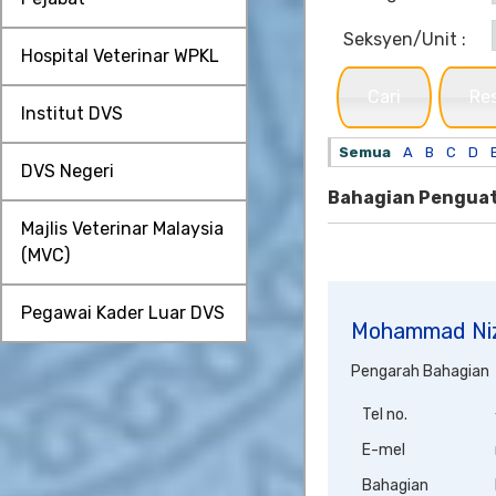
Seksyen/Unit :
Hospital Veterinar WPKL
Cari
Re
Institut DVS
Semua
A
B
C
D
DVS Negeri
Bahagian Penguat
Majlis Veterinar Malaysia
(MVC)
Pegawai Kader Luar DVS
Mohammad Niz
Pengarah Bahagian
Tel no.
E-mel
Bahagian