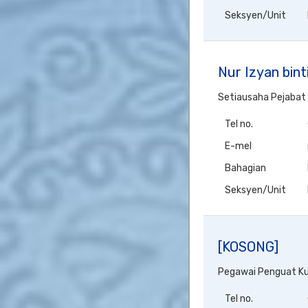
Seksyen/Unit
Nur Izyan bin
Setiausaha Pejabat
Tel no.
E-mel
Bahagian
Seksyen/Unit
[KOSONG]
Pegawai Penguat K
Tel no.