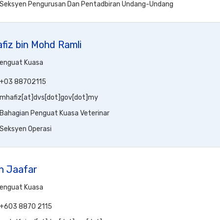
Seksyen Pengurusan Dan Pentadbiran Undang-Undang
iz bin Mohd Ramli
Penguat Kuasa
+03 88702115
mhafiz[at]dvs[dot]gov[dot]my
Bahagian Penguat Kuasa Veterinar
Seksyen Operasi
in Jaafar
Penguat Kuasa
+603 8870 2115