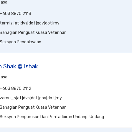
uasa
+603 8870 2113
tarmizi[at]dvs[dot]gov[dot]my
Bahagian Penguat Kuasa Veterinar
Seksyen Pendakwaan
n Shak @ Ishak
uasa
+603 8870 2112
zamri_s[at]dvs[dot]gov[dot]my
Bahagian Penguat Kuasa Veterinar
Seksyen Pengurusan Dan Pentadbiran Undang-Undang