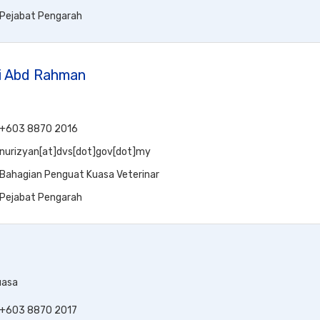
Pejabat Pengarah
ti Abd Rahman
+603 8870 2016
nurizyan[at]dvs[dot]gov[dot]my
Bahagian Penguat Kuasa Veterinar
Pejabat Pengarah
uasa
+603 8870 2017