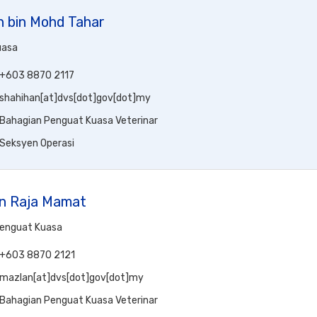
 bin Mohd Tahar
uasa
+603 8870 2117
shahihan[at]dvs[dot]gov[dot]my
Bahagian Penguat Kuasa Veterinar
Seksyen Operasi
in Raja Mamat
Penguat Kuasa
+603 8870 2121
mazlan[at]dvs[dot]gov[dot]my
Bahagian Penguat Kuasa Veterinar