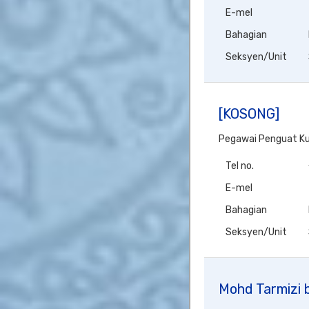
E-mel
Bahagian
Seksyen/Unit
[KOSONG]
Pegawai Penguat K
Tel no.
E-mel
Bahagian
Seksyen/Unit
Mohd Tarmizi 