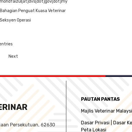
mohdfaizul[at]dvs[dot]gov[dot]my
Bahagian Penguat Kuasa Veterinar
Seksyen Operasi
entries
Next
PAUTAN PANTAS
ERINAR
Majlis Veterinar Malays
Dasar Privasi
|
Dasar K
ajaan Persekutuan, 62630
Peta Lokasi