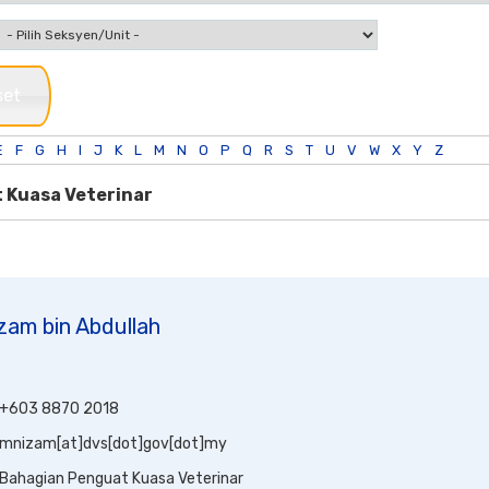
set
E
F
G
H
I
J
K
L
M
N
O
P
Q
R
S
T
U
V
W
X
Y
Z
 Kuasa Veterinar
am bin Abdullah
+603 8870 2018
mnizam[at]dvs[dot]gov[dot]my
Bahagian Penguat Kuasa Veterinar