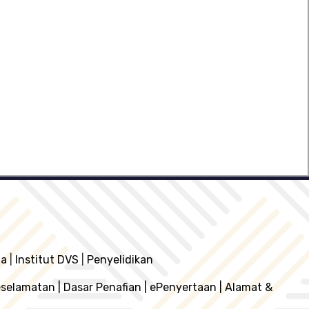
ia
|
Institut DVS
|
Penyelidikan
eselamatan
|
Dasar Penafian
|
ePenyertaan
|
Alamat &