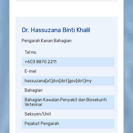
Dr. Hassuzana Binti Khalil
Pengarah Kanan Bahagian
Tel no.
+603 8870 2211
E-mel
hassuzana[at]dvs[dot]gov[dot]my
Bahagian
Bahagian Kawalan Penyakit dan Biosekuriti
Veterinar
Seksyen/Unit
Pejabat Pengarah