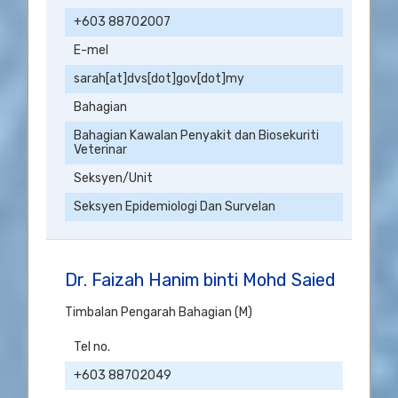
+603 88702007
E-mel
sarah[at]dvs[dot]gov[dot]my
Bahagian
Bahagian Kawalan Penyakit dan Biosekuriti
Veterinar
Seksyen/Unit
Seksyen Epidemiologi Dan Survelan
Dr. Faizah Hanim binti Mohd Saied
Timbalan Pengarah Bahagian (M)
Tel no.
+603 88702049