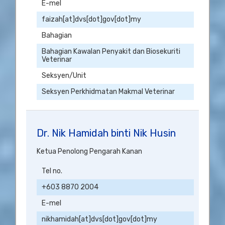
E-mel
faizah[at]dvs[dot]gov[dot]my
Bahagian
Bahagian Kawalan Penyakit dan Biosekuriti
Veterinar
Seksyen/Unit
Seksyen Perkhidmatan Makmal Veterinar
Dr. Nik Hamidah binti Nik Husin
Ketua Penolong Pengarah Kanan
Tel no.
+603 8870 2004
E-mel
nikhamidah[at]dvs[dot]gov[dot]my