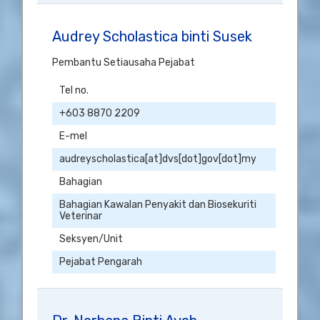
Audrey Scholastica binti Susek
Pembantu Setiausaha Pejabat
Tel no.
+603 8870 2209
E-mel
audreyscholastica[at]dvs[dot]gov[dot]my
Bahagian
Bahagian Kawalan Penyakit dan Biosekuriti
Veterinar
Seksyen/Unit
Pejabat Pengarah