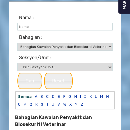
WARGA
Nama :
Bahagian :
Seksyen/Unit :
Cari
Reset
Semua
A
B
C
D
E
F
G
H
I
J
K
L
M
N
O
P
Q
R
S
T
U
V
W
X
Y
Z
Bahagian Kawalan Penyakit dan
Biosekuriti Veterinar