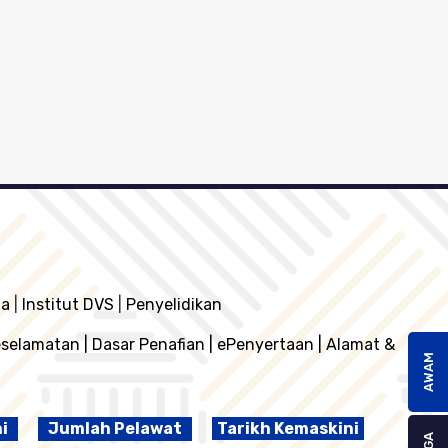
ia
|
Institut DVS
|
Penyelidikan
eselamatan
|
Dasar Penafian
|
ePenyertaan
|
Alamat &
AWAM
ni
Jumlah Pelawat
Tarikh Kemaskini