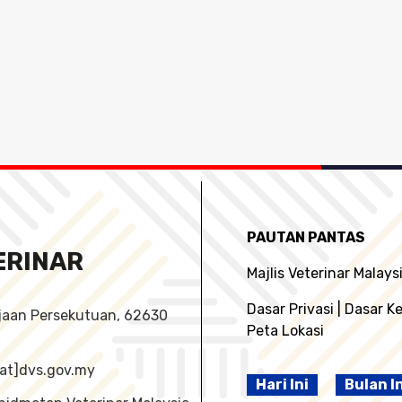
PAUTAN PANTAS
ERINAR
Majlis Veterinar Malays
Dasar Privasi
|
Dasar K
ajaan Persekutuan, 62630
Peta Lokasi
o[at]dvs.gov.my
Hari Ini
Bulan I