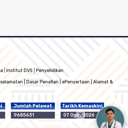
ia
|
Institut DVS
|
Penyelidikan
eselamatan
|
Dasar Penafian
|
ePenyertaan
|
Alamat &
ni
Jumlah Pelawat
Tarikh Kemaskini
X
9685631
07 Ogos 2026