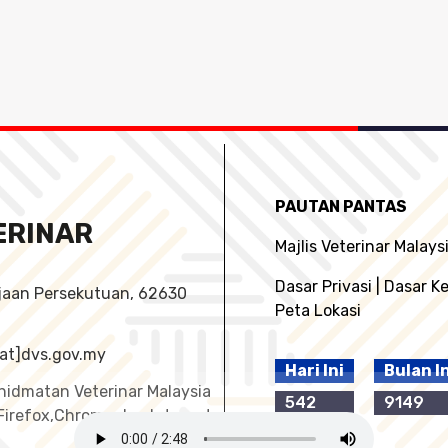
PAUTAN PANTAS
ERINAR
Majlis Veterinar Malays
Dasar Privasi
|
Dasar K
ajaan Persekutuan, 62630
Peta Lokasi
o[at]dvs.gov.my
Hari Ini
Bulan I
hidmatan Veterinar Malaysia
542
9149
Firefox,Chrome dan Internet