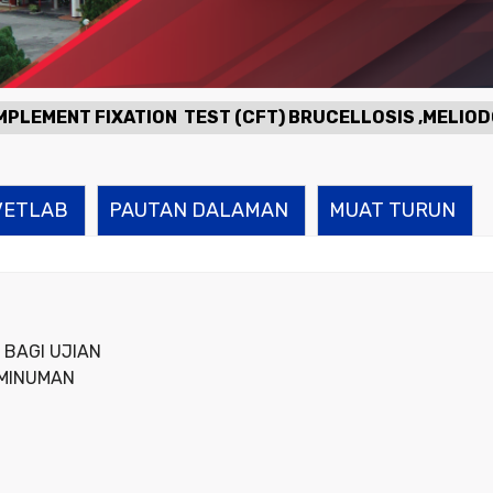
NT FIXATION TEST (CFT) BRUCELLOSIS ,MELIODOSIS 
Kalsium dan Fosfurus Dalam Makanan Ternakan Serta U
VETLAB
PAUTAN DALAMAN
MUAT TURUN
BAGI UJIAN
 MINUMAN