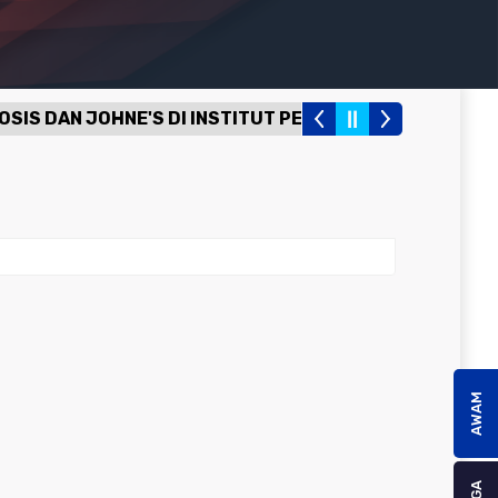
DAN JOHNE'S DI INSTITUT PENYELIDIKAN VETERINAR
⇢ 
jian Kualiti Air Pada Minuman Ternakan
AWAM