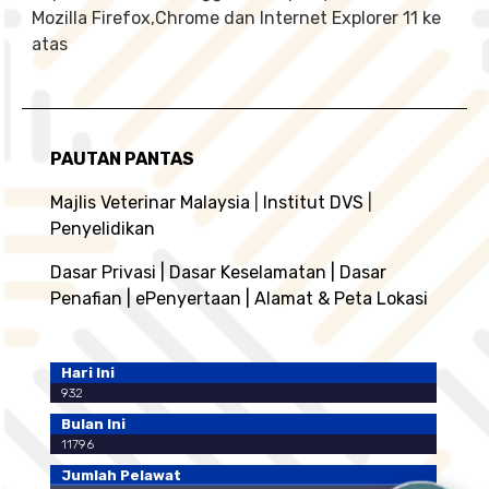
Mozilla Firefox,Chrome dan Internet Explorer 11 ke
atas
PAUTAN PANTAS
Majlis Veterinar Malaysia
|
Institut DVS
|
Penyelidikan
Dasar Privasi
|
Dasar Keselamatan
|
Dasar
Penafian
|
ePenyertaan
|
Alamat & Peta Lokasi
Hari Ini
932
Bulan Ini
11796
Jumlah Pelawat